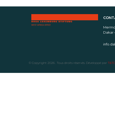
CONT
Mermoz
Dakar 
info.d
© Copyright 2026 . Tous droits réservés. Développé par
T&TC