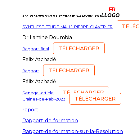
FR
EN
Dr Kibessoun Pierre Claver MILLOGO
TÉLÉ
SYNTHESE-ETUDE-MALI-1-PIERRE-CLAVER-FR
Dr Lamine Doumbia
TÉLÉCHARGER
Rapport-final
Felix Atchadé
TÉLÉCHARGER
Rapport
Félix Atchadė
TÉLÉCHARGER
Senegal-article
TÉLÉCHARGER
Graines-de-Paix-2023
report
Rapport-de-formation
Rapport-de-formation-sur-la-Resolution