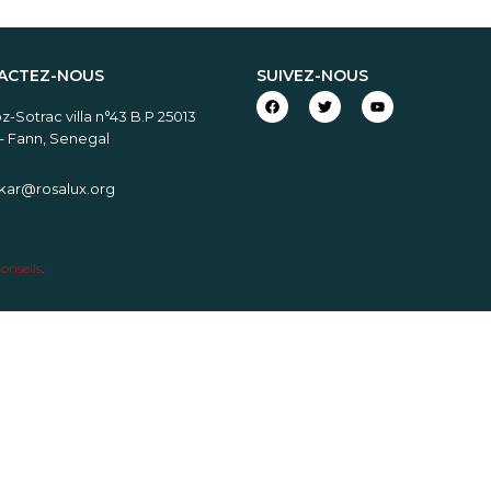
ACTEZ-NOUS
SUIVEZ-NOUS
-Sotrac villa n°43 B.P 25013
– Fann, Senegal
akar@rosalux.org
onseils
.